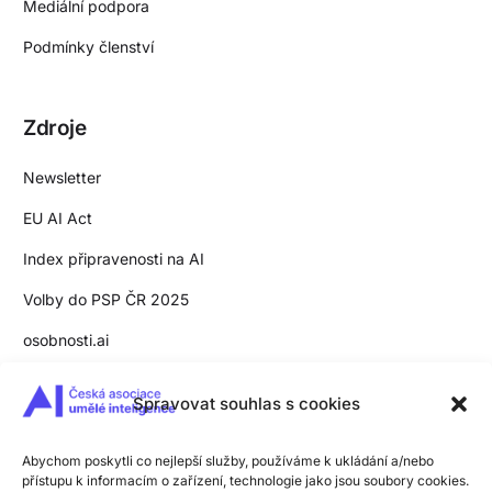
Mediální podpora
Podmínky členství
Zdroje
Newsletter
EU AI Act
Index připravenosti na AI
Volby do PSP ČR 2025
osobnosti.ai
Slovník pojmů
Spravovat souhlas s cookies
Pro média
Zpracování osobních údajů
Abychom poskytli co nejlepší služby, používáme k ukládání a/nebo
přístupu k informacím o zařízení, technologie jako jsou soubory cookies.