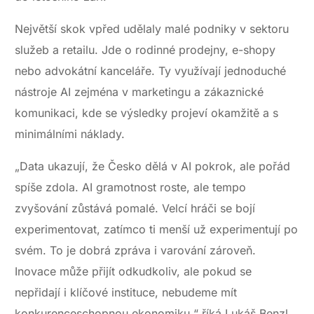
Největší skok vpřed udělaly malé podniky v sektoru
služeb a retailu. Jde o rodinné prodejny, e-shopy
nebo advokátní kanceláře. Ty využívají jednoduché
nástroje AI zejména v marketingu a zákaznické
komunikaci, kde se výsledky projeví okamžitě a s
minimálními náklady.
„Data ukazují, že Česko dělá v AI pokrok, ale pořád
spíše zdola. AI gramotnost roste, ale tempo
zvyšování zůstává pomalé. Velcí hráči se bojí
experimentovat, zatímco ti menší už experimentují po
svém. To je dobrá zpráva i varování zároveň.
Inovace může přijít odkudkoliv, ale pokud se
nepřidají i klíčové instituce, nebudeme mít
konkurenceschopnou ekonomiku,“ říká Lukáš Benzl,