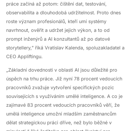
práce začíná až potom: čištění dat, testování,
observabilita a dlouhodobá udržitelnost. Proto dnes
roste význam profesionálů, kteří umí systémy
navrhnout, ověřit a udržet jejich výkon, a to od
prompt inženýrů a AI konzultantů až po datové
storytellery,” říká Vratislav Kalenda, spoluzakladatel a
CEO Appliftingu.
„Základní dovednosti v oblasti AI jsou důležité pro
úspěch na trhu práce. Již nyní 78 procent vedoucích
pracovníků zvažuje vytvoření specifických pozic
souvisejících s využíváním umělé inteligence. A co je
zajímavé 83 procent vedoucích pracovníků věří, že
umělá inteligence umožní mladším zaměstnancům
dělat strategickou práci dříve, než bylo běžné v