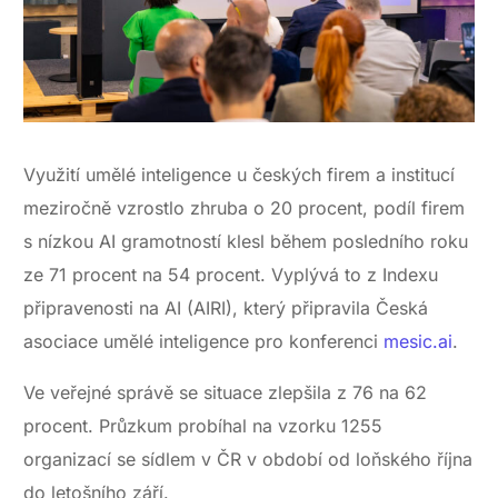
Využití umělé inteligence u českých firem a institucí
meziročně vzrostlo zhruba o 20 procent, podíl firem
s nízkou AI gramotností klesl během posledního roku
ze 71 procent na 54 procent. Vyplývá to z Indexu
připravenosti na AI (AIRI), který připravila Česká
asociace umělé inteligence pro konferenci
mesic.ai
.
Ve veřejné správě se situace zlepšila z 76 na 62
procent. Průzkum probíhal na vzorku 1255
organizací se sídlem v ČR v období od loňského října
do letošního září.