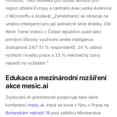
minulosti,“ říká ředitelka pro oblast školství pro
region střední Evropy a centrální Asie Lenka Axlerová
z Microsoftu a dodává
: „
Zaměstnanci se obracejí na
umělou inteligenci pro její jedinečné silné stránky. Dle
Work Trend Indexu v České republice uvádí jako
primární důvody využívání umělé inteligence
dostupnost 24/7 51 % respondentů, 24 % udává
rychlost i kvalitu práce a 23 % nekonečný zdroj
nápadů na vyžádání.“
Edukace a mezinárodní rozšíření
akce mesic.ai
Zvyšování AI gramotnosti podporuje také série
konferencí
mesic.ai
, která se koná v říjnu v Praze na
Rohanském nábřeží 19
pod záštitou Ministerstva