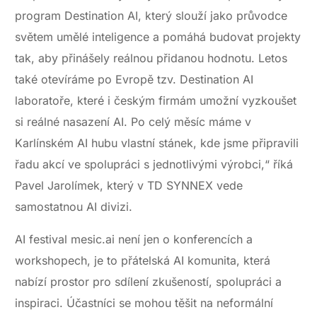
program Destination AI, který slouží jako průvodce
světem umělé inteligence a pomáhá budovat projekty
tak, aby přinášely reálnou přidanou hodnotu. Letos
také otevíráme po Evropě tzv. Destination AI
laboratoře, které i českým firmám umožní vyzkoušet
si reálné nasazení AI. Po celý měsíc máme v
Karlínském AI hubu vlastní stánek, kde jsme připravili
řadu akcí ve spolupráci s jednotlivými výrobci,“ říká
Pavel Jarolímek, který v TD SYNNEX vede
samostatnou AI divizi.
AI festival mesic.ai není jen o konferencích a
workshopech, je to přátelská AI komunita, která
nabízí prostor pro sdílení zkušeností, spolupráci a
inspiraci. Účastníci se mohou těšit na neformální