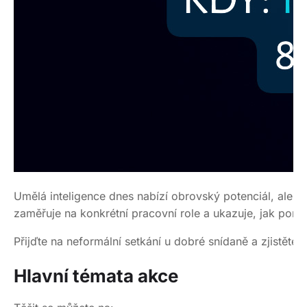
Umělá inteligence dnes nabízí obrovský potenciál, ale re
zaměřuje na konkrétní pracovní role a ukazuje, jak pomoc
Přijďte na neformální setkání u dobré snídaně a zjistěte, 
Hlavní témata akce