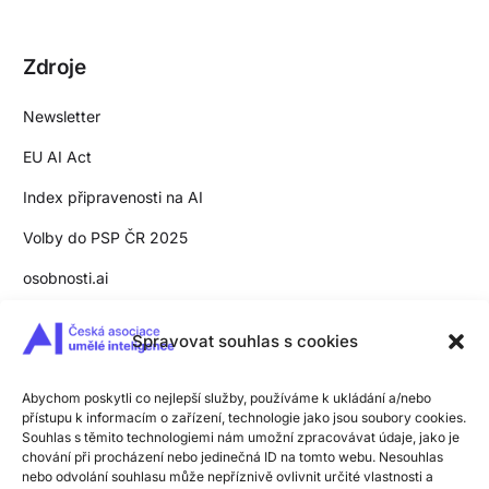
Zdroje
Newsletter
EU AI Act
Index připravenosti na AI
Volby do PSP ČR 2025
osobnosti.ai
Slovník pojmů
Spravovat souhlas s cookies
Pro média
Zpracování osobních údajů
Abychom poskytli co nejlepší služby, používáme k ukládání a/nebo
přístupu k informacím o zařízení, technologie jako jsou soubory cookies.
Souhlas s těmito technologiemi nám umožní zpracovávat údaje, jako je
Zásady užívání cookies
chování při procházení nebo jedinečná ID na tomto webu. Nesouhlas
nebo odvolání souhlasu může nepříznivě ovlivnit určité vlastnosti a