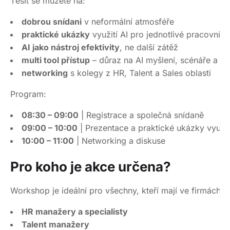
Těšit se můžete na:
dobrou snídani
v neformální atmosféře
praktické ukázky
využití AI pro jednotlivé pracovní r
AI jako nástroj efektivity
, ne další zátěž
multi tool přístup
– důraz na AI myšlení, scénáře a r
networking
s kolegy z HR, Talent a Sales oblasti
Program:
08:30 – 09:00
| Registrace a společná snídaně
09:00 – 10:00
| Prezentace a praktické ukázky využití
10:00 – 11:00
| Networking a diskuse
Pro koho je akce určena?
Workshop je ideální pro všechny, kteří mají ve firmách na
HR manažery a specialisty
Talent manažery