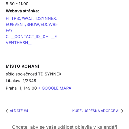
8:30 - 11:00
Webová stránka:
HTTPS://WCZ.TDSYNNEX.
EU/EVENT/SHOW/EUCWR5
FA?
C=__CONTACT_ID__&H=__E
VENTHASH__
MÍSTO KONÁNÍ
sídlo společnosti TD SYNNEX
Líbalova 1/2348
Praha 11
,
149 00
+ GOOGLE MAPA
AI DATE #4
KURZ: ÚSPĚŠNÁ ADOPCE AI
Chcete, aby se vaše událost objevila v kalendáři