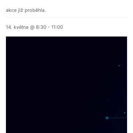
akce již proběhla.
14. května @ 8:30
-
11:00