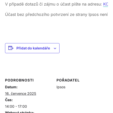
V případě dotazů či zájmu o účast pište na adresu:
KON
Účast bez předchozího potvrzení ze strany Ipsos není 
Přidat do kalendáře
PODROBNOSTI
POŘADATEL
Datum:
Ipsos
16. července 2025
Čas:
14:00 - 17:00
Webová stránka: