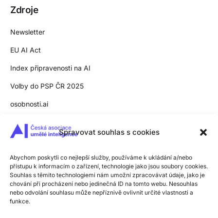
Zdroje
Newsletter
EU AI Act
Index připravenosti na AI
Volby do PSP ČR 2025
osobnosti.ai
Slovník pojmů
Spravovat souhlas s cookies
Pro média
Zpracování osobních údajů
Abychom poskytli co nejlepší služby, používáme k ukládání a/nebo
přístupu k informacím o zařízení, technologie jako jsou soubory cookies.
Souhlas s těmito technologiemi nám umožní zpracovávat údaje, jako je
Zásady užívání cookies
chování při procházení nebo jedinečná ID na tomto webu. Nesouhlas
nebo odvolání souhlasu může nepříznivě ovlivnit určité vlastnosti a
funkce.