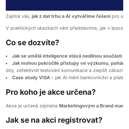
Zajímá vás,
jak z dat trhu a AI vytváříme řešení
pro úsp
V praktických ukázkách vám představíme, jak v Ipsosu p
Co se dozvíte?
Jak se umělá inteligence stává nedílnou součástí naš
Jak mohou pokročilé přístupy ve výzkumu, poháněné
dny, zefektivnit testování komunikace a zlepšit zákaznic
Case study VISA
– jak AI mění bankovnictví a plateb
Pro koho je akce určena?
Akce je určená zejména
Marketingovým a Brand mana
Jak se na akci registrovat?