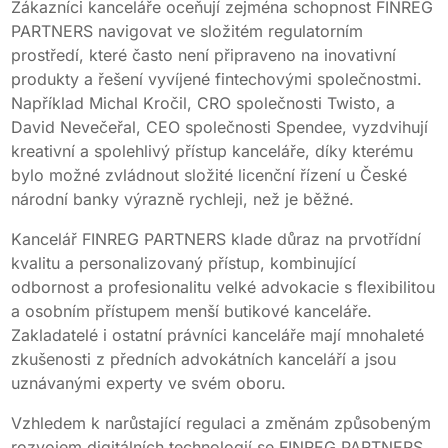
Zákazníci kanceláře oceňují zejména schopnost FINREG
PARTNERS navigovat ve složitém regulatorním
prostředí, které často není připraveno na inovativní
produkty a řešení vyvíjené fintechovými společnostmi.
Například Michal Kročil, CRO společnosti Twisto, a
David Nevečeřal, CEO společnosti Spendee, vyzdvihují
kreativní a spolehlivý přístup kanceláře, díky kterému
bylo možné zvládnout složité licenční řízení u České
národní banky výrazně rychleji, než je běžné.
Kancelář FINREG PARTNERS klade důraz na prvotřídní
kvalitu a personalizovaný přístup, kombinující
odbornost a profesionalitu velké advokacie s flexibilitou
a osobním přístupem menší butikové kanceláře.
Zakladatelé i ostatní právníci kanceláře mají mnohaleté
zkušenosti z předních advokátních kanceláří a jsou
uznávanými experty ve svém oboru.
Vzhledem k narůstající regulaci a změnám způsobeným
rozvojem digitálních technologií se FINREG PARTNERS