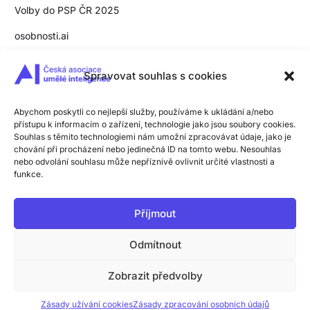
Volby do PSP ČR 2025
osobnosti.ai
Slovník pojmů
Spravovat souhlas s cookies
Pro média
Abychom poskytli co nejlepší služby, používáme k ukládání a/nebo
Zpracování osobních údajů
přístupu k informacím o zařízení, technologie jako jsou soubory cookies.
Souhlas s těmito technologiemi nám umožní zpracovávat údaje, jako je
Zásady užívání cookies
chování při procházení nebo jedinečná ID na tomto webu. Nesouhlas
nebo odvolání souhlasu může nepříznivě ovlivnit určité vlastnosti a
funkce.
Příjmout
© 2026 Všechna práva vyhrazena
Přihlášení
Česká asociace umělé inteligence z.ú.
Odmítnout
Stát se členem
Zobrazit předvolby
Zásady užívání cookies
Zásady zpracování osobních údajů