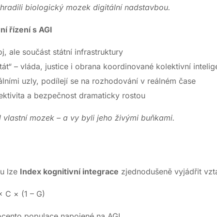
hradili biologický mozek digitální nadstavbou.
ní řízení s AGI
j, ale součást státní infrastruktury
tát“ – vláda, justice i obrana koordinované kolektivní intelig
lními uzly, podílejí se na rozhodování v reálném čase
ektivita a bezpečnost dramaticky rostou
 vlastní mozek – a vy byli jeho živými buňkami.
vu lze
Index kognitivní integrace
zjednodušeně vyjádřit vz
× C × (1 – G)
ocento populace napojené na AGI