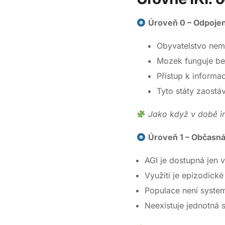
Úroveň 0 – Odpojení
Obyvatelstvo nem
Mozek funguje be
Přístup k informa
Tyto státy zaostá
Jako když v době in
Úroveň 1 – Občasná
AGI je dostupná jen 
Využití je epizodick
Populace není syste
Neexistuje jednotná s