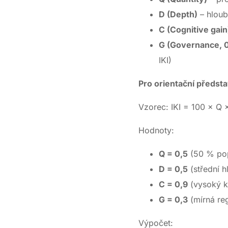
D (Depth)
– hloub
C (Cognitive gain
G (Governance, 0
IKI)
Pro orientační předs
Vzorec: IKI = 100 × Q 
Hodnoty:
Q = 0,5
(50 % pop
D = 0,5
(střední h
C = 0,9
(vysoký ko
G = 0,3
(mírná reg
Výpočet: