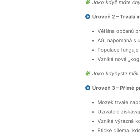
Jako když máte chyt
Úroveň 2 – Trvalá i
Většina občanů pr
AGI napomáhá s u
Populace funguje 
Vzniká nová „kogni
Jako kdybyste měli 
Úroveň 3 – Přímé pr
Mozek trvale napo
Uživatelé získáva
Vzniká výrazná ko
Etické dilema: kd