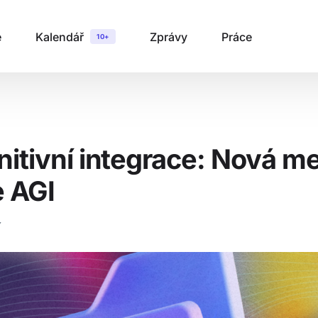
é
Kalendář
Zprávy
Práce
10+
nitivní integrace: Nová me
e AGI
Y