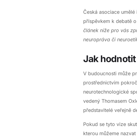
Česká asociace umělé in
příspěvkem k debatě o 
článek níže pro vás zp
neuropráva či neuroeti
Jak hodnotit
V budoucnosti může pro
prostřednictvím pokroč
neurotechnologické spo
vedený Thomasem Oxleym
představitelé veřejně d
Pokud se tyto vize skut
kterou můžeme nazvat In