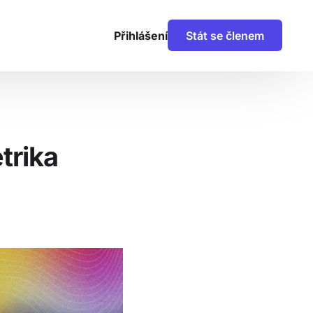
Přihlášení
Stát se členem
trika