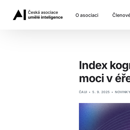
O asociaci
Členov
Index kog
moci v éř
ČAUI
5. 9. 2025
NOVINK