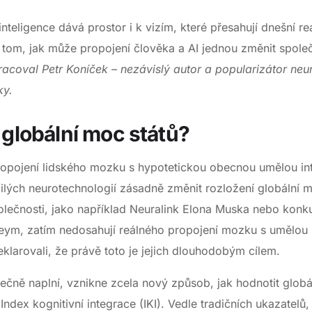
teligence dává prostor i k vizím, které přesahují dnešní real
tom, jak může propojení člověka a AI jednou změnit spole
racoval Petr Koníček
– nezávislý autor a popularizátor neu
ky.
 globální moc států?
pojení lidského mozku s hypotetickou obecnou umělou inte
ilých neurotechnologií zásadně změnit rozložení globální 
lečnosti, jako například Neuralink Elona Muska nebo konk
, zatím nedosahují reálného propojení mozku s umělou inte
eklarovali, že právě toto je jejich dlouhodobým cílem.
ečně naplní, vznikne zcela nový způsob, jak hodnotit globá
dex kognitivní integrace (IKI). Vedle tradičních ukazatelů,