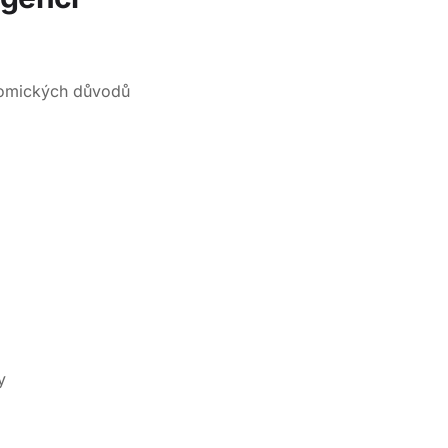
onomických důvodů
y