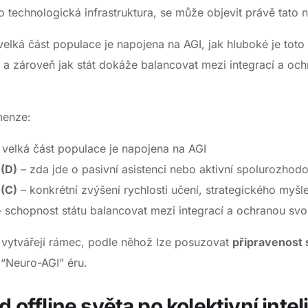
 technologická infrastruktura, se může objevit právě tato 
velká část populace je napojena na AGI, jak hluboké je toto
os a zároveň jak stát dokáže balancovat mezi integrací a o
menze:
 velká část populace je napojena na AGI
 (D)
– zda jde o pasivní asistenci nebo aktivní spolurozhod
 (C)
– konkrétní zvýšení rychlosti učení, strategického myšlen
 schopnost státu balancovat mezi integrací a ochranou svo
 vytvářejí rámec, podle něhož lze posuzovat
připravenost 
. “Neuro-AGI” éru.
d offline světa po kolektivní inte