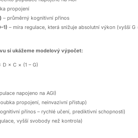
ka propojení
)
– průměrný kognitivní přínos
–1)
– míra regulace, která snižuje absolutní výkon (vyšší G 
tavu si ukážeme modelový výpočet:
× D × C × (1 – G)
ulace napojeno na AGI)
loubka propojení, neinvazivní přístup)
gnitivní přínos – rychlé učení, prediktivní schopnosti)
ulace, vyšší svobody než kontrola)