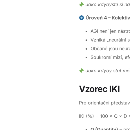
Jako kdybyste si na
Úroveň 4 – Kolektiv
AGI není jen nástro
Vzniká „neurální s
Občané jsou neurá
Soukromí mizí, ef
Jako kdyby stát měl
Vzorec IKI
Pro orientační předsta
IKI (%) = 100 × Q × D 
Q (Quantity)
– pr