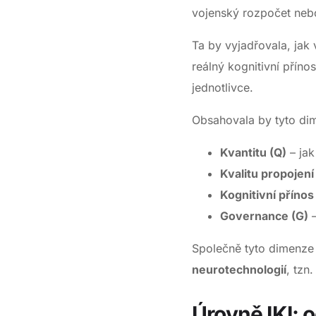
vojenský rozpočet nebo
Ta by vyjadřovala, jak 
reálný kognitivní přín
jednotlivce.
Obsahovala by tyto di
Kvantitu (Q)
– jak
Kvalitu propojení
Kognitivní přínos
Governance (G)
–
Společně tyto dimenze
neurotechnologií
, tzn
Úrovně IKI: o