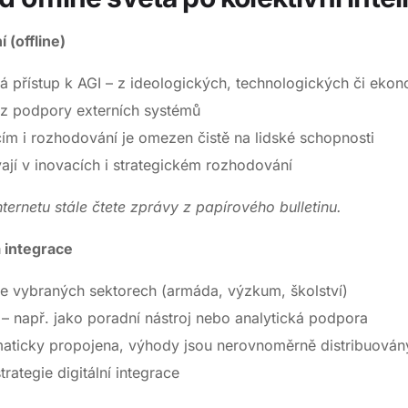
 (offline)
á přístup k AGI – z ideologických, technologických či ek
z podpory externích systémů
cím i rozhodování je omezen čistě na lidské schopnosti
vají v inovacích i strategickém rozhodování
ternetu stále čtete zprávy z papírového bulletinu.
 integrace
ve vybraných sektorech (armáda, výzkum, školství)
é – např. jako poradní nástroj nebo analytická podpora
maticky propojena, výhody jsou nerovnoměrně distribuován
trategie digitální integrace