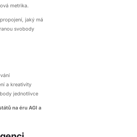
nová metrika.
 propojení, jaký má
chranou svobody
ování
í a kreativity
body jednotlivce
států na éru AGI a
ligenci