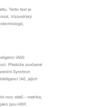
itu. Tento text je
čnost.
Vizionářský
rotechnologií,
ligencí (AGI)
moci. Přestože současné
urenční Synchron
ligencí (AI), jejich
lní moc států – metrika,
 jako jsou HDP,