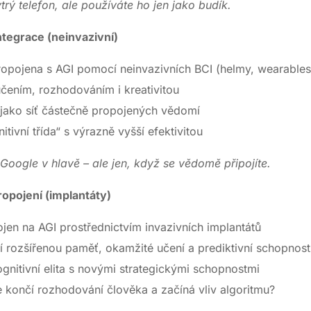
rý telefon, ale používáte ho jen jako budík.
ntegrace (neinvazivní)
opojena s AGI pomocí neinvazivních BCI (helmy, wearables
čením, rozhodováním i kreativitou
jako síť částečně propojených vědomí
tivní třída“ s výrazně vyšší efektivitou
Google v hlavě – ale jen, když se vědomě připojíte.
opojení (implantáty)
jen na AGI prostřednictvím invazivních implantátů
jí rozšířenou paměť, okamžité učení a prediktivní schopnost
gnitivní elita s novými strategickými schopnostmi
e končí rozhodování člověka a začíná vliv algoritmu?